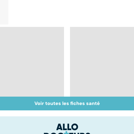
Voir toutes les fiches santé
Intestin irritable : le
Alimentation : le péri
régime FODMAP, une
jeûne ?
solution ?