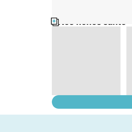
Nos fiches santé
Le magnésium, un
oligo-élément vital