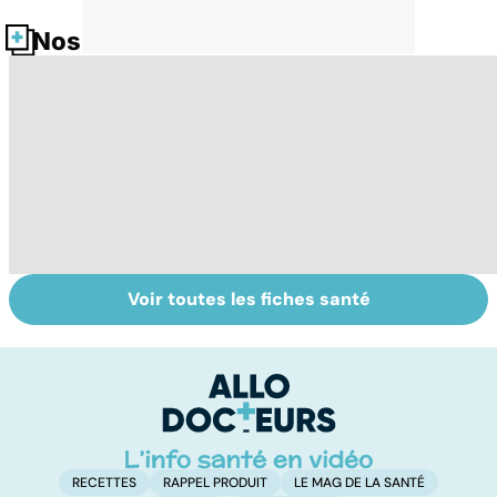
Nos fiches santé
Voir toutes les fiches santé
Comment tenir
Régimes
L
ses bonnes
végétarien,
u
résolutions
végétalien : quels
vi
bénéfices pour la
santé ?
RECETTES
RAPPEL PRODUIT
LE MAG DE LA SANTÉ