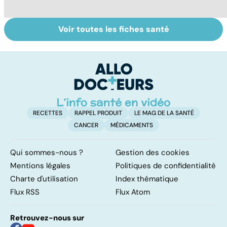
Voir toutes les fiches santé
Le magnésium,
Intestin irritable :
Al
un oligo-élément
le régime
pé
vital
FODMAP, une
solution ?
RECETTES
RAPPEL PRODUIT
LE MAG DE LA SANTÉ
CANCER
MÉDICAMENTS
Qui sommes-nous ?
Gestion des cookies
Mentions légales
Politiques de confidentialité
Charte d'utilisation
Index thématique
Flux RSS
Flux Atom
Retrouvez-nous sur