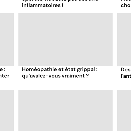
inflammatoires !
choi
 :
Homéopathie et état grippal :
Des 
nter
qu’avalez-vous vraiment ?
l'an