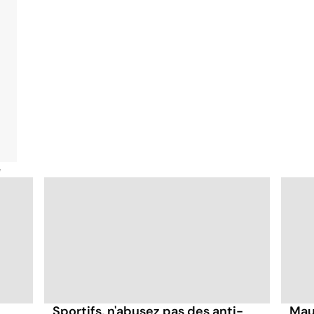
é
Sportifs, n'abusez pas des anti-
Mau