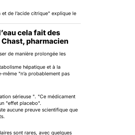
 et de l’acide citrique"
explique le
’eau cela fait des
is Chast, pharmacien
iser de manière prolongée les
étabolisme hépatique et à la
lle-même "
n’a probablement pas
uation sérieuse "
. "
Ce médicament
un "
effet placebo
".
iste aucune preuve scientifique que
ts.
daires sont rares, avec quelques