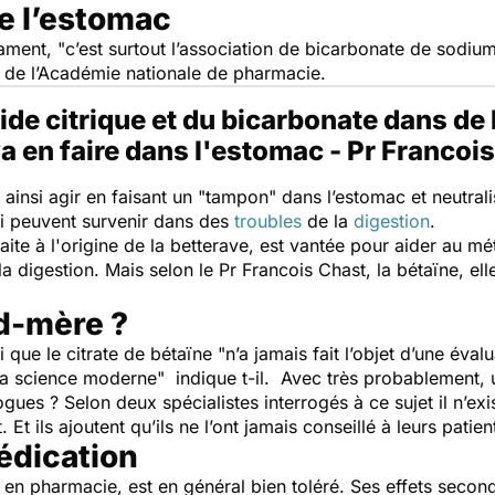
de l’estomac
ament, "
c’est surtout l’association de bicarbonate de sodium
t de l’Académie nationale de pharmacie.
de citrique et du bicarbonate dans de l
a en faire dans l'estomac - Pr Franco
insi agir en faisant un "
tampon
" dans l’estomac et neutral
i peuvent survenir dans des
troubles
de la
digestion
.
aite à l'origine de la betterave, est vantée pour aider au m
 la digestion. Mais selon le Pr Francois Chast, la bétaïne, e
d-mère ?
 que le citrate de bétaïne "
n’a jamais fait l’objet d’une éval
e la science moderne"
indique t-il. Avec très probablement, 
gues ? Selon deux spécialistes interrogés à ce sujet il n’ex
t ils ajoutent qu’ils ne l’ont jamais conseillé à leurs patien
édication
re en pharmacie, est en général bien toléré. Ses effets secon