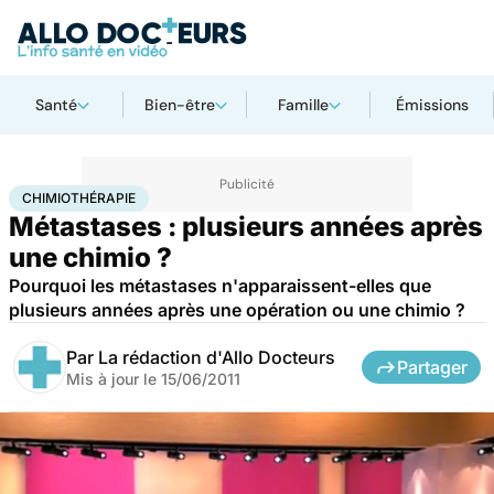
Santé
Bien-être
Famille
Émissions
Accueil
Santé
Maladies
Cancer
Chimiothérapie
CHIMIOTHÉRAPIE
Métastases : plusieurs années après
une chimio ?
Pourquoi les métastases n'apparaissent-elles que
plusieurs années après une opération ou une chimio ?
Par
La rédaction d'Allo Docteurs
Partager
Mis à jour le
15/06/2011