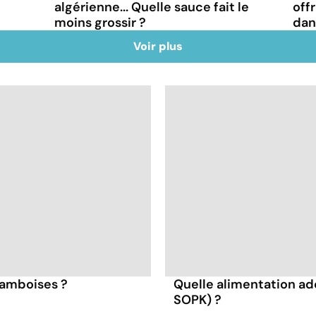
algérienne... Quelle sauce fait le
off
moins grossir ?
dan
Voir plus
framboises ?
Quelle alimentation ad
SOPK) ?