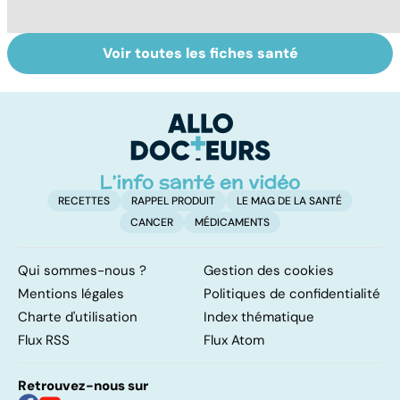
Voir toutes les fiches santé
Femmes :
Bien vivre la
Gy
comment
ménopause
po
jouissez-vous ?
RECETTES
RAPPEL PRODUIT
LE MAG DE LA SANTÉ
CANCER
MÉDICAMENTS
Qui sommes-nous ?
Gestion des cookies
Mentions légales
Politiques de confidentialité
Charte d'utilisation
Index thématique
Flux RSS
Flux Atom
Retrouvez-nous sur