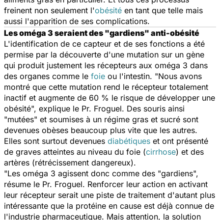
freinent non seulement l'
obésité
en tant que telle mais
aussi l'apparition de ses complications.
Les oméga 3 seraient des "gardiens" anti-obésité
L'identification de ce capteur et de ses fonctions a été
permise par la découverte d'une mutation sur un gène
qui produit justement les récepteurs aux oméga 3 dans
des organes comme le
foie
ou l'intestin. "Nous avons
montré que cette mutation rend le récepteur totalement
inactif et augmente de 60 % le risque de développer une
obésité", explique le Pr. Froguel. Des souris ainsi
"mutées" et soumises à un régime gras et sucré sont
devenues obèses beaucoup plus vite que les autres.
Elles sont surtout devenues
diabétiques
et ont présenté
de graves atteintes au niveau du foie (
cirrhose
) et des
artères (rétrécissement dangereux).
"Les oméga 3 agissent donc comme des "gardiens",
résume le Pr. Froguel. Renforcer leur action en activant
leur récepteur serait une piste de traitement d'autant plus
intéressante que la protéine en cause est déjà connue de
l'industrie pharmaceutique. Mais attention, la solution