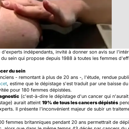
é d'experts indépendants, invité à donner son avis sur l'int
 du sein qui propose depuis 1988 à toutes les femmes d'ef
cer du sein
anciens - remontant à plus de 20 ans -, l'étude, rendue pub
cet
, estime que le dépistage s'est traduit par une baisse d
vitée pour 180 femmes dépistées.
agnostic
(c'est-à-dire le dépistage d'un cancer qui n'aurai
tage) aurait atteint
19% de tous les cancers dépistés
pend
xperts. Il présente l'inconvénient majeur de subir un traitem
00 femmes britanniques pendant 20 ans permettrait de dépi
 alors que dans le même temps 43 décès par cancers du sei