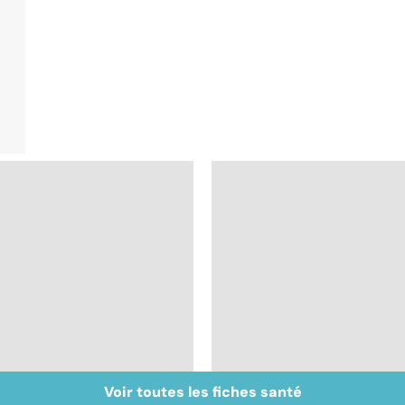
Voir toutes les fiches santé
Gynéco : un suivi
Faire du sport à