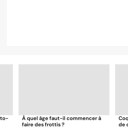
uto-
À quel âge faut-il commencer à
Coq
faire des frottis ?
de 