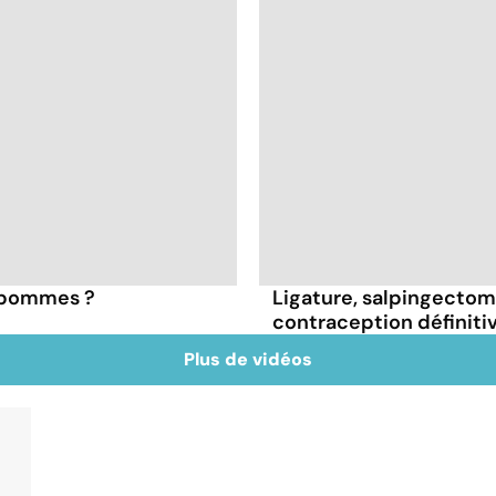
s pommes ?
Ligature, salpingectomie
contraception définiti
Plus de vidéos