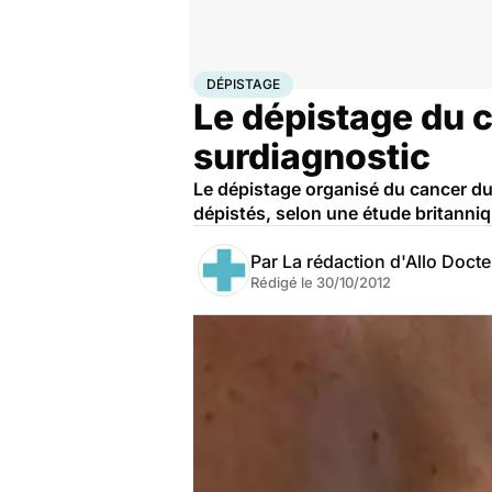
Accueil
Santé
Maladies
Cancer
Dépistage
DÉPISTAGE
Le dépistage du c
surdiagnostic
Le dépistage organisé du cancer du
dépistés, selon une étude britanni
Par
La rédaction d'Allo Doct
Rédigé le
30/10/2012