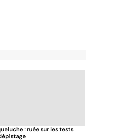
ueluche : ruée sur les tests
dépistage