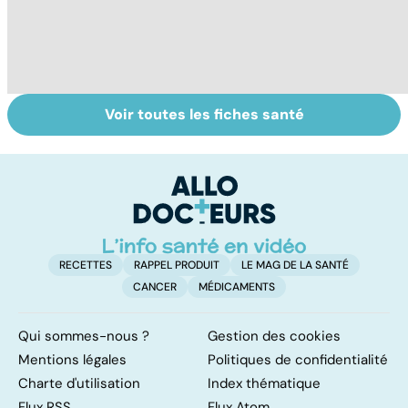
Voir toutes les fiches santé
Suicide : prévenir
Comment tenir
Gy
le passage à
ses bonnes
po
l'acte
résolutions
RECETTES
RAPPEL PRODUIT
LE MAG DE LA SANTÉ
CANCER
MÉDICAMENTS
Qui sommes-nous ?
Gestion des cookies
Mentions légales
Politiques de confidentialité
Charte d'utilisation
Index thématique
Flux RSS
Flux Atom