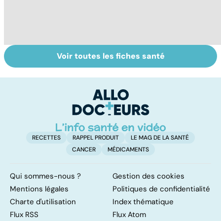
Voir toutes les fiches santé
Bien vivre la
L'andropause, la
S
ménopause
ménopause des
va
hommes ?
la
t
RECETTES
RAPPEL PRODUIT
LE MAG DE LA SANTÉ
CANCER
MÉDICAMENTS
Qui sommes-nous ?
Gestion des cookies
Mentions légales
Politiques de confidentialité
Charte d'utilisation
Index thématique
Flux RSS
Flux Atom