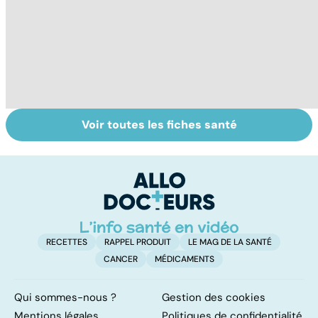
Voir toutes les fiches santé
Tout savoir sur
Pollution de l'air :
BP
les infections
sommes-nous
b
pulmonaires
protégés ?
f
RECETTES
RAPPEL PRODUIT
LE MAG DE LA SANTÉ
CANCER
MÉDICAMENTS
Qui sommes-nous ?
Gestion des cookies
Mentions légales
Politiques de confidentialité