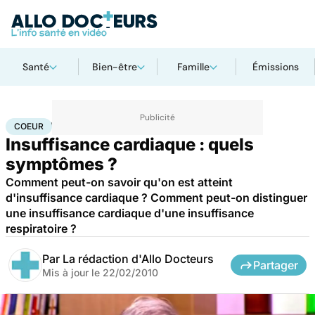
Santé
Bien-être
Famille
Émissions
Accueil
Santé
Maladies
Maladies cardiaques
Coeur
COEUR
Insuffisance cardiaque : quels
symptômes ?
Comment peut-on savoir qu'on est atteint
d'insuffisance cardiaque ? Comment peut-on distinguer
une insuffisance cardiaque d'une insuffisance
respiratoire ?
Par
La rédaction d'Allo Docteurs
Partager
Mis à jour le
22/02/2010