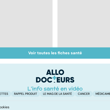
Voir toutes les fiches santé
Mélanome : le plus
Prolapsus : quand les
redouté des cancers
organes descendent
de la peau
ETTES
RAPPEL PRODUIT
LE MAG DE LA SANTÉ
CANCER
MÉDICAM
ookies