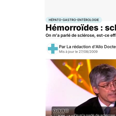
Accueil
Famille
Procréation
Hépato-gastro-entéro
HÉPATO-GASTRO-ENTÉROLOGIE
Hémorroïdes : sc
On m'a parlé de sclérose, est-ce ef
Par
La rédaction d'Allo Doct
Mis à jour le
27/08/2009