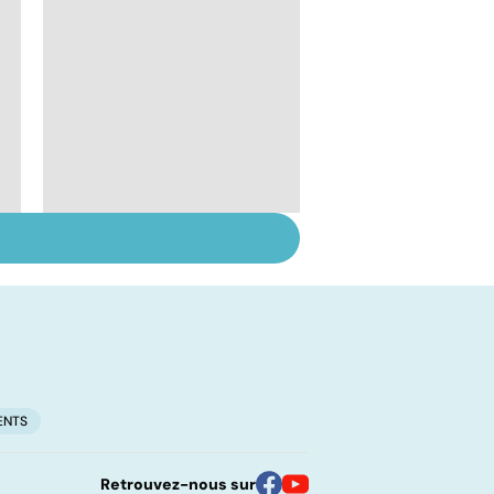
La main, un outil utile
mais fragile
ENTS
Retrouvez-nous sur