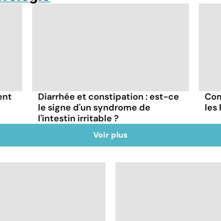
ent
Diarrhée et constipation : est-ce
Com
le signe d'un syndrome de
les
l'intestin irritable ?
Voir plus