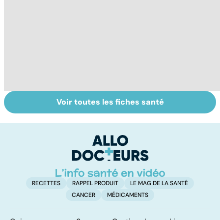
Voir toutes les fiches santé
Le magnésium,
Intestin irritable :
Al
un oligo-élément
le régime
m
vital
FODMAP, une
t
solution ?
p
RECETTES
RAPPEL PRODUIT
LE MAG DE LA SANTÉ
CANCER
MÉDICAMENTS