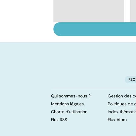
Violences sexuelles :
comment s'en
remettre ?
REC
Qui sommes-nous ?
Gestion des c
Mentions légales
Politiques de c
Charte d'utilisation
Index thémati
Flux RSS
Flux Atom