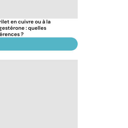
ilet en cuivre ou à la
gestérone : quelles
férences ?