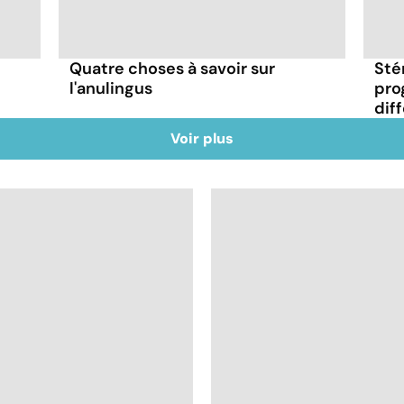
Quatre choses à savoir sur
Stér
l'anulingus
pro
dif
Voir plus