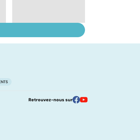
Le sperme : son
odeur, sa couleur, sa
composition...
ENTS
Retrouvez-nous sur