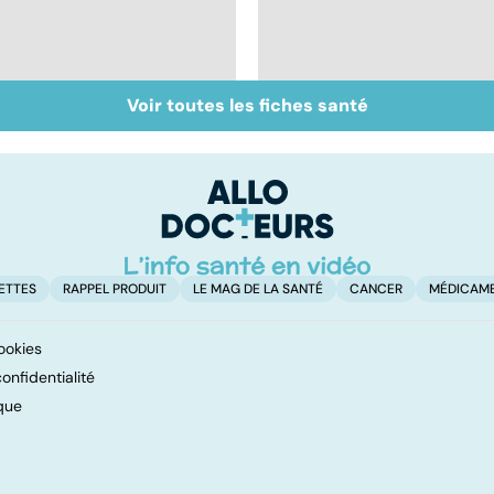
Voir toutes les fiches santé
Bien vivre la
Sexualité, infertilité
ménopause
et PMA, des liens
étroits
ETTES
RAPPEL PRODUIT
LE MAG DE LA SANTÉ
CANCER
MÉDICAM
ookies
onfidentialité
que