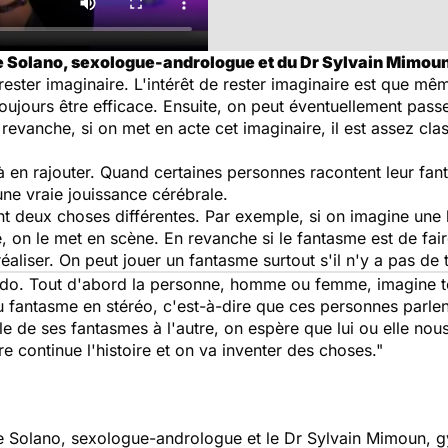
ne Solano, sexologue-andrologue et du Dr Sylvain Mimou
 rester imaginaire. L'intérêt de rester imaginaire est que m
oujours être efficace. Ensuite, on peut éventuellement pass
 revanche, si on met en acte cet imaginaire, il est assez clas
 en rajouter. Quand certaines personnes racontent leur fanta
ne vraie jouissance cérébrale.
ont deux choses différentes. Par exemple, si on imagine une
, on le met en scène. En revanche si le fantasme est de faire
 réaliser. On peut jouer un fantasme surtout s'il n'y a pas de
ndo. Tout d'abord la personne, homme ou femme, imagine to
u fantasme en stéréo, c'est-à-dire que ces personnes parlen
le de ses fantasmes à l'autre, on espère que lui ou elle nous
 continue l'histoire et on va inventer des choses."
ne Solano, sexologue-andrologue et le Dr Sylvain Mimoun,