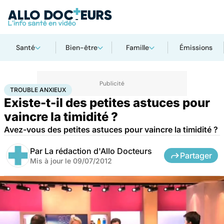
Santé
Bien-être
Famille
Émissions
Accueil
Bien-être
Psycho
Trouble anxieux
TROUBLE ANXIEUX
Existe-t-il des petites astuces pour
vaincre la timidité ?
Avez-vous des petites astuces pour vaincre la timidité ?
Par
La rédaction d'Allo Docteurs
Partager
Mis à jour le
09/07/2012