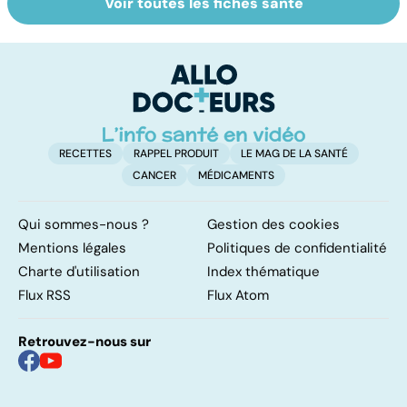
Voir toutes les fiches santé
Tout savoir sur le
Prurit,
N
vitiligo
démangeaisons :
le
au secours, j'ai la
m
peau qui gratte !
RECETTES
RAPPEL PRODUIT
LE MAG DE LA SANTÉ
CANCER
MÉDICAMENTS
Qui sommes-nous ?
Gestion des cookies
Mentions légales
Politiques de confidentialité
Charte d'utilisation
Index thématique
Flux RSS
Flux Atom
Retrouvez-nous sur