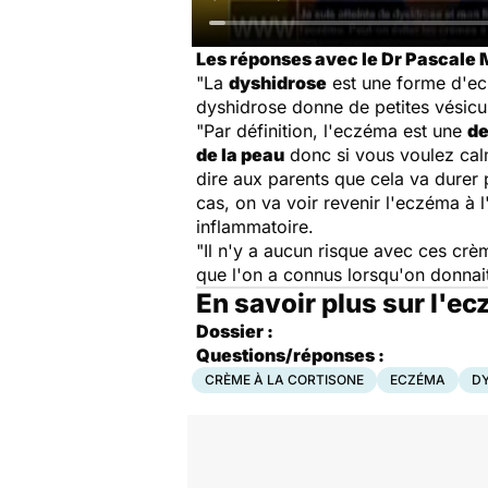
Les réponses avec le Dr Pascale 
"La
dyshidrose
est une forme d'ecz
dyshidrose donne de petites vésicul
"Par définition, l'eczéma est une
de
de la peau
donc si vous voulez calm
dire aux parents que cela va durer 
cas, on va voir revenir l'eczéma à l
inflammatoire.
"Il n'y a aucun risque avec ces crèm
que l'on a connus lorsqu'on donnait
En savoir plus sur l'e
Dossier :
Questions/réponses :
CRÈME À LA CORTISONE
ECZÉMA
D