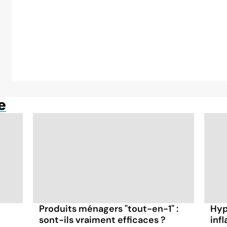
e
Produits ménagers "tout-en-1" :
Hyp
sont-ils vraiment efficaces ?
inf