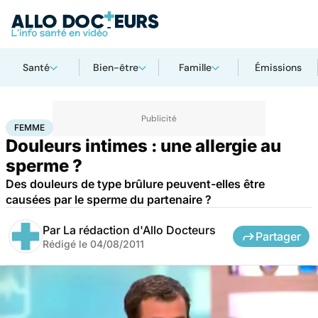
Santé
Bien-être
Famille
Émissions
Accueil
Bien-être
Sexo
Femme
FEMME
Douleurs intimes : une allergie au
sperme ?
Des douleurs de type brûlure peuvent-elles être
causées par le sperme du partenaire ?
Par
La rédaction d'Allo Docteurs
Partager
Rédigé le
04/08/2011