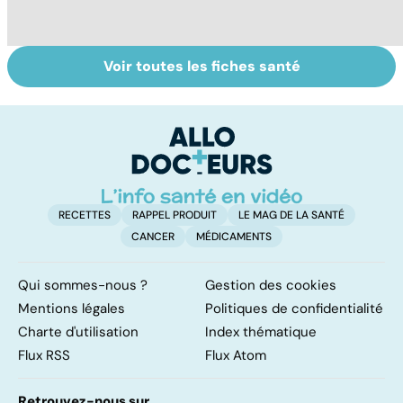
Voir toutes les fiches santé
Tout savoir sur le
Staphylocoque
La
cerveau
doré : une
m
bactérie sous
surveillance
RECETTES
RAPPEL PRODUIT
LE MAG DE LA SANTÉ
CANCER
MÉDICAMENTS
Qui sommes-nous ?
Gestion des cookies
Mentions légales
Politiques de confidentialité
Charte d'utilisation
Index thématique
Flux RSS
Flux Atom
Retrouvez-nous sur