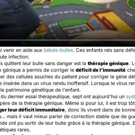
i venir en aide aux
bébés-bulles
. Ces enfants nés sans déf
ute infection.
 quittent leur bulle sans danger est la
thérapie génique
. 
ie génique a permis de corriger le
déficit de l'immunité
chez
ser des cellules souches du patient pour corriger le gène dé
 insérée dans un virus rendu inoffensif. Lorsque le virus ren
le patrimoine génétique de l'enfant.
s du dernier essai thérapeutique, sept ont aujourd'hui un
sys
e père de la thérapie génique. Même si pour lui, il est trop tô
ger leur déficit immunitaire
, donc ils vivent dans de bon
s… mais il vaut mieux parler de correction stable que de gu
de ont pu sortir de leur bulle grâce à la thérapie génique. 
étiques rares.