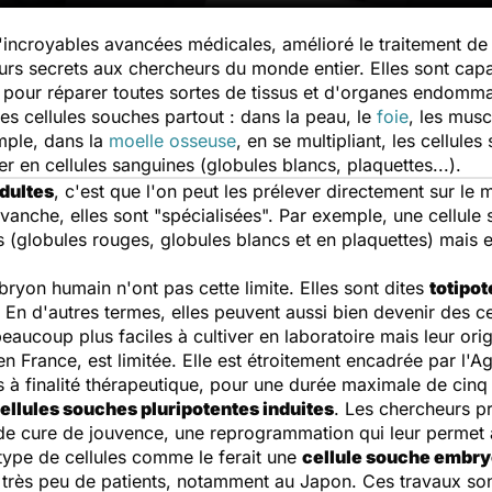
incroyables avancées médicales, amélioré le traitement de 
leurs secrets aux chercheurs du monde entier. Elles sont cap
es pour réparer toutes sortes de tissus et d'organes endomm
es cellules souches partout : dans la peau, le
foie
, les musc
mple, dans la
moelle osseuse
, en se multipliant, les cellul
er en cellules sanguines (globules blancs, plaquettes...).
dultes
, c'est que l'on peut les prélever directement sur le ma
revanche, elles sont "spécialisées". Par exemple, une cellul
s (globules rouges, globules blancs et en plaquettes) mais e
bryon humain n'ont pas cette limite. Elles sont dites
totipo
ée. En d'autres termes, elles peuvent aussi bien devenir des
t beaucoup plus faciles à cultiver en laboratoire mais leur o
, en France, est limitée. Elle est étroitement encadrée par l
es à finalité thérapeutique, pour une durée maximale de cinq
ellules souches pluripotentes induites
. Les chercheurs p
e de cure de jouvence, une reprogrammation qui leur permet 
type de cellules comme le ferait une
cellule souche embr
ur très peu de patients, notamment au Japon. Ces travaux son