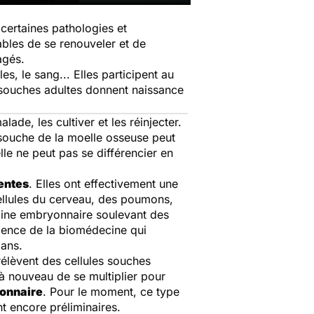
certaines pathologies et
ables de se renouveler et de
agés.
les, le sang... Elles participent au
es souches adultes donnent naissance
lade, les cultiver et les réinjecter.
e souche de la moelle osseuse peut
lle ne peut pas se différencier en
tentes
. Elles ont effectivement une
 cellules du cerveau, des poumons,
rigine embryonnaire soulevant des
'Agence de la biomédecine qui
 ans.
rélèvent des cellules souches
à nouveau de se multiplier pour
yonnaire
. Pour le moment, ce type
t encore préliminaires.