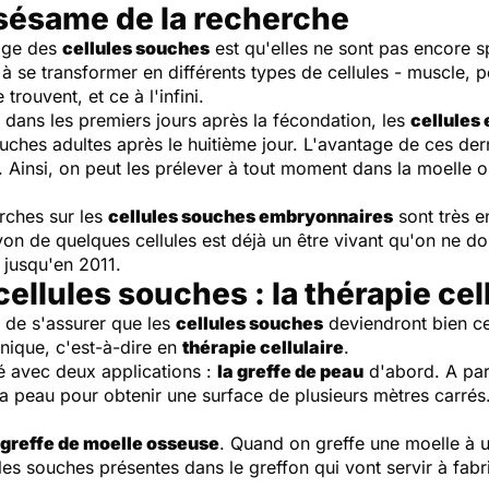
 sésame de la recherche
tage des
cellules souches
est qu'elles ne sont pas encore s
 à se transformer en différents types de cellules - muscle, 
trouvent, et ce à l'infini.
t dans les premiers jours après la fécondation, les
cellules
 souches adultes après le huitième jour. L'avantage de ces der
e. Ainsi, on peut les prélever à tout moment dans la moelle 
rches sur les
cellules souches embryonnaires
sont très e
 de quelques cellules est déjà un être vivant qu'on ne doit
 jusqu'en 2011.
cellules souches : la thérapie cel
t de s'assurer que les
cellules souches
deviendront bien ce
linique, c'est-à-dire en
thérapie cellulaire
.
avec deux applications :
la greffe de peau
d'abord. A part
 la peau pour obtenir une surface de plusieurs mètres carrés
greffe de moelle osseuse
. Quand on greffe une moelle à u
les souches présentes dans le greffon qui vont servir à fa