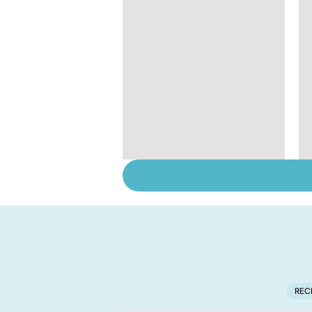
La voix et ses
mystères
REC