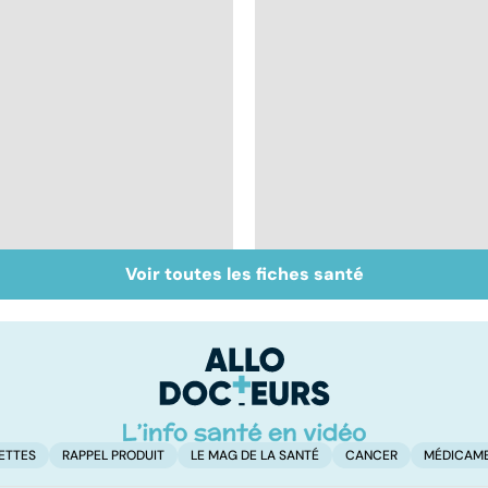
Voir toutes les fiches santé
Cellules souches : la
Tout savoir sur les
médecine de demain
infections
?
pulmonaires
ETTES
RAPPEL PRODUIT
LE MAG DE LA SANTÉ
CANCER
MÉDICAM