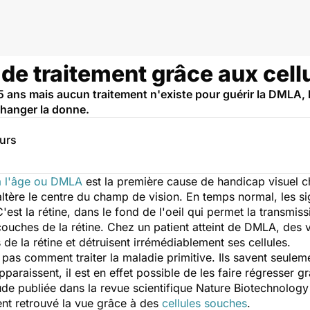
de traitement grâce aux cell
5 ans mais aucun traitement n'existe pour guérir la DMLA, 
changer la donne.
eurs
à l'âge ou DMLA
est la première cause de handicap visuel c
ltère le centre du champ de vision. En temps normal, les s
C'est la rétine, dans le fond de l'oeil qui permet la transm
 couches de la rétine. Chez un patient atteint de DMLA, de
e la rétine et détruisent irrémédiablement ses cellules.
pas comment traiter la maladie primitive. Ils savent seuleme
raissent, il est en effet possible de les faire régresser g
de publiée dans la revue scientifique
Nature Biotechnology
nt retrouvé la vue grâce à des
cellules souches
.