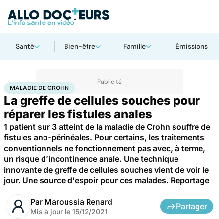
Santé
Bien-être
Famille
Émissions
Accueil
Santé
Maladies
Maladie de Crohn
MALADIE DE CROHN
La greffe de cellules souches pour
réparer les fistules anales
1 patient sur 3 atteint de la maladie de Crohn souffre de
fistules ano-périnéales. Pour certains, les traitements
conventionnels ne fonctionnement pas avec, à terme,
un risque d’incontinence anale. Une technique
innovante de greffe de cellules souches vient de voir le
jour. Une source d'espoir pour ces malades. Reportage
Par
Maroussia Renard
Partager
Mis à jour le
15/12/2021