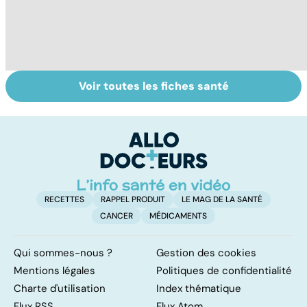
Voir toutes les fiches santé
Les MICI :
Maladie de Crohn
R
l'inflammation
: des douleurs
h
chronique des
abdominales
q
intestins
insupportables
s
RECETTES
RAPPEL PRODUIT
LE MAG DE LA SANTÉ
CANCER
MÉDICAMENTS
Qui sommes-nous ?
Gestion des cookies
Mentions légales
Politiques de confidentialité
Charte d'utilisation
Index thématique
Flux RSS
Flux Atom