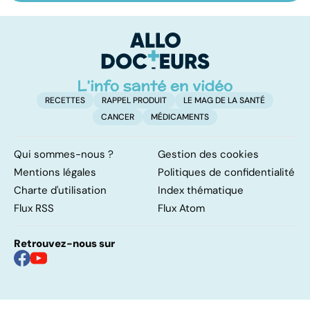
mystères
pulmonaire : un
c
caillot dans
p
l'artère
pulmonaire
RECETTES
RAPPEL PRODUIT
LE MAG DE LA SANTÉ
CANCER
MÉDICAMENTS
Qui sommes-nous ?
Gestion des cookies
Mentions légales
Politiques de confidentialité
Charte d'utilisation
Index thématique
Flux RSS
Flux Atom
Retrouvez-nous sur