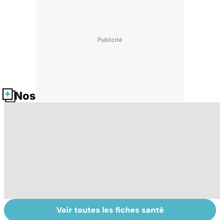
Nos fiches santé
Voir toutes les fiches santé
La voix et ses
Embolie
Me