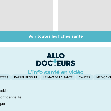
Voir toutes les fiches santé
Prurit,
Nécrose : quand les
démangeaisons : au
tissus meurent
secours, j'ai la peau
qui gratte !
ETTES
RAPPEL PRODUIT
LE MAG DE LA SANTÉ
CANCER
MÉDICAM
ookies
onfidentialité
que