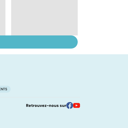
Gynéco : un suivi
pour la vie
ENTS
Retrouvez-nous sur