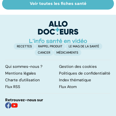
Voir toutes les fiches santé
Tout savoir sur le
Prurit,
N
vitiligo
démangeaisons :
le
au secours, j'ai la
m
peau qui gratte !
RECETTES
RAPPEL PRODUIT
LE MAG DE LA SANTÉ
CANCER
MÉDICAMENTS
Qui sommes-nous ?
Gestion des cookies
Mentions légales
Politiques de confidentialité
Charte d'utilisation
Index thématique
Flux RSS
Flux Atom
Retrouvez-nous sur