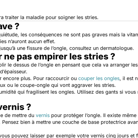
a traiter la maladie pour soigner les stries.
ave ?
nquiétude, les conséquences ne sont pas graves mais la vit
ries n’auront aucun effet.
 jusqu’à une fissure de l’ongle, consultez un dermatologue.
ne pas empirer les stries ?
olir le dessus de l’ongle en pensant que cela va arranger l
 d’épaisseur.
er encore plus. Pour raccourcir ou
couper les ongles
, il est
aux ou le coupe-ongle qui vont aggraver les stries.
l’humidité qui fragilisent les ongles. Utilisez des gants si v
vernis ?
ble de mettre du
vernis
pour protéger l’ongle. Il existe même 
ce. Pensez bien à mettre une couche de base protectrice av
vous pouvez laisser par exemple votre vernis cinq jours et 