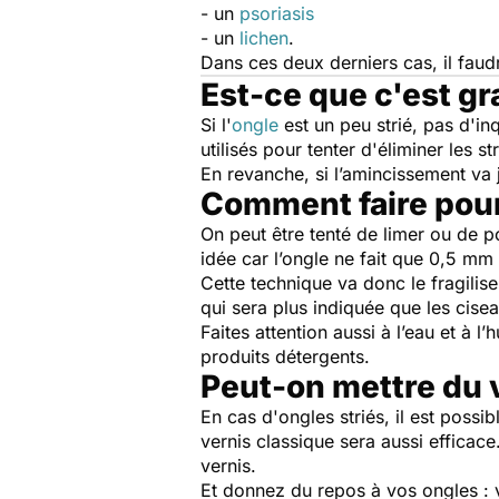
- un
psoriasis
- un
lichen
.
Dans ces deux derniers cas, il faudr
Est-ce que c'est gr
Si l'
ongle
est un peu strié, pas d'i
utilisés pour tenter d'éliminer les st
En revanche, si l’amincissement va
Comment faire pour 
On peut être tenté de limer ou de p
idée car l’ongle ne fait que 0,5 mm
Cette technique va donc le fragilis
qui sera plus indiquée que les cise
Faites attention aussi à l’eau et à 
produits détergents.
Peut-on mettre du 
En cas d'ongles striés, il est possi
vernis classique sera aussi effica
vernis.
Et donnez du repos à vos ongles : 