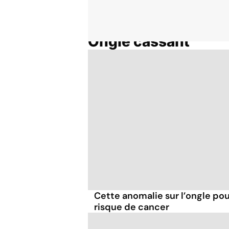
Ongle cassant
Accueil
Thématiques
Cette anomalie sur l’ongle po
risque de cancer