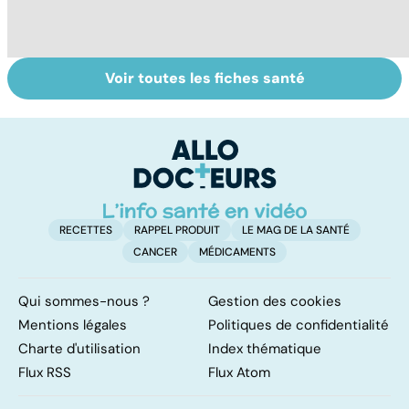
Voir toutes les fiches santé
HPV : tout savoir
Tout savoir sur le
To
sur les
cancer de la
n
papillomavirus
vessie
RECETTES
RAPPEL PRODUIT
LE MAG DE LA SANTÉ
CANCER
MÉDICAMENTS
Qui sommes-nous ?
Gestion des cookies
Mentions légales
Politiques de confidentialité
Charte d'utilisation
Index thématique
Flux RSS
Flux Atom