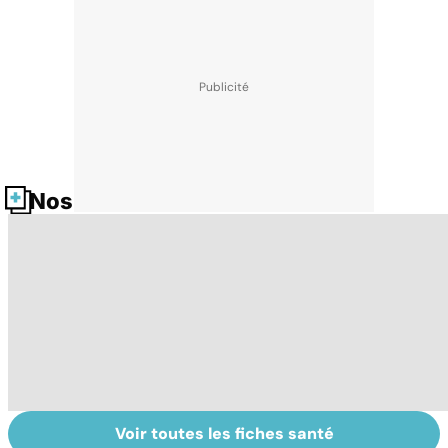
Nos fiches santé
Voir toutes les fiches santé
Exostose
La sciatique : un
O