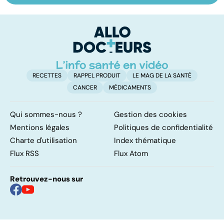
osseuse : des
symptôme
pr
bosses sous la
douloureux
c
peau
RECETTES
RAPPEL PRODUIT
LE MAG DE LA SANTÉ
CANCER
MÉDICAMENTS
Qui sommes-nous ?
Gestion des cookies
Mentions légales
Politiques de confidentialité
Charte d'utilisation
Index thématique
Flux RSS
Flux Atom
Retrouvez-nous sur