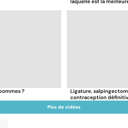
laquelle est la meilleur
s pommes ?
Ligature, salpingectomie
contraception définiti
Plus de vidéos