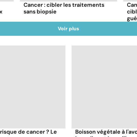
Cancer : cibler les traitements
Can
x
sans biopsie
cib
guér
Voir plus
 risque de cancer ? Le
Boisson végétale à l'avoi