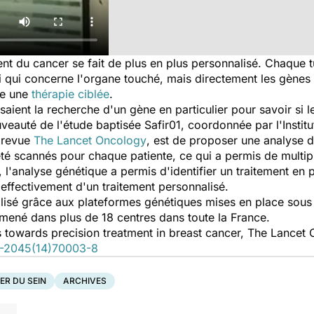
nt du cancer se fait de plus en plus personnalisé. Chaque t
ui qui concerne l'organe touché, mais directement les gène
le une
thérapie ciblée
.
aient la recherche d'un gène en particulier pour savoir si l
uveauté de l'étude baptisée Safir01, coordonnée par l'Institu
a revue
The Lancet Oncology
, est de proposer une analyse 
té scannés pour chaque patiente, ce qui a permis de multipl
l'analyse génétique a permis d'identifier un traitement en par
 effectivement d'un traitement personnalisé.
alisé grâce aux plateformes génétiques mises en place sous
été mené dans plus de 18 centres dans toute la France.
 towards precision treatment in breast cancer, The Lancet O
0-2045(14)70003-8
ER DU SEIN
ARCHIVES