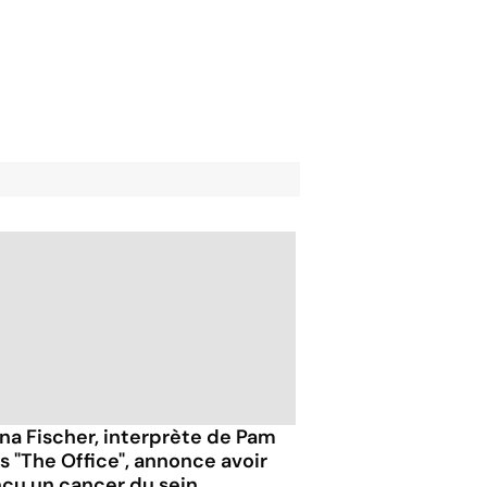
na Fischer, interprète de Pam
s "The Office", annonce avoir
ncu un cancer du sein