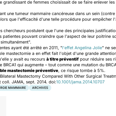
grandissant de femmes choisissait de se faire enlever les 
tant une tumeur mammaire cancéreuse dans un sein (contre
ors que l'efficacité d'une telle procédure pour empêcher l'
es chercheurs postulent que l'une des principales justifica
es patientes pouvant craindre que l'aspect de leur poitrine so
 simultanément".
entes ayant été arrêté en 2011, "
l'effet Angelina Jolie
" ne s
 mastectomie a en effet fait l'objet d'une grande attentio
'elle y avait eu recours
à titre préventif
pour réduire ses ri
ène BRCA1 qui augmente – tout comme une mutation du BRC
ble mastectomie préventive
, ce risque tombe à 5%.
r Bilateral Mastectomy Compared With Other Surgical Treatm
 coll. JAMA, sept. 2014. doi:
10.1001/jama.2014.10707
URGIE MAMMAIRE
ARCHIVES