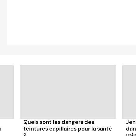
Quels sont les dangers des
Jen
u
teintures capillaires pour la santé
dan
?
vai