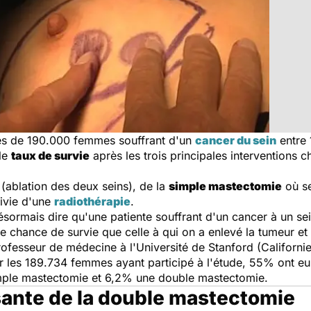
rès de 190.000 femmes souffrant d'un
cancer du sein
entre 
le
taux de survie
après les trois principales interventions c
(ablation des deux seins), de la
simple mastectomie
où se
ivie d'une
radiothérapie
.
sormais dire qu'une patiente souffrant d'un cancer à un sei
 chance de survie que celle à qui on a enlevé la tumeur et q
professeur de médecine à l'Université de Stanford (Californi
r les 189.734 femmes ayant participé à l'étude, 55% ont eu 
mple mastectomie et 6,2% une double mastectomie.
sante de la double mastectomie