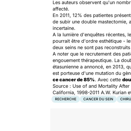
Les auteurs observent qu'un nombre 
affecté.
En 2011, 12% des patientes présen
de subir une double mastectomie, al
incertaine.
A la lumière d'enquêtes récentes, l
pourrait être d'ordre esthétique - l
deux seins ne sont pas reconstruits
A noter que le recrutement des pati
engouement thérapeutique. La double
étasunienne a annoncé, en 2013, qu
est porteuse d'une mutation du g
ce cancer de 85%
. Avec cette
dou
Source :
Use of and Mortality Afte
California, 1998-2011
A.W. Kurian et
RECHERCHE
CANCER DU SEIN
CHIR