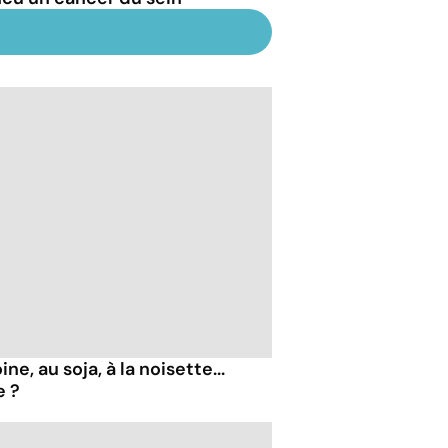
ne, au soja, à la noisette...
e ?