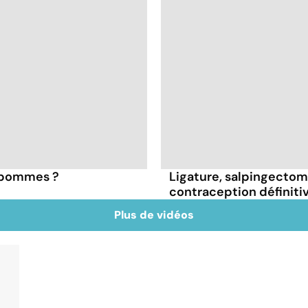
s pommes ?
Ligature, salpingectomie
contraception définiti
Plus de vidéos