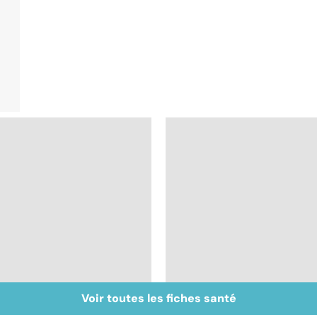
Voir toutes les fiches santé
Staphylocoque doré :
Gynéco : un suivi