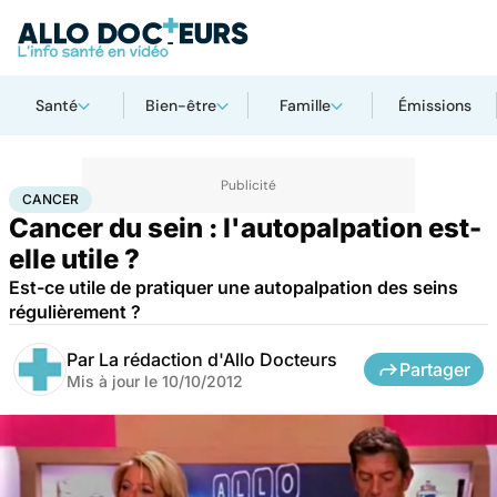
Santé
Bien-être
Famille
Émissions
Accueil
Santé
Maladies
Cancer
Cancer
CANCER
Cancer du sein : l'autopalpation est-
elle utile ?
Est-ce utile de pratiquer une autopalpation des seins
régulièrement ?
Par
La rédaction d'Allo Docteurs
Partager
Mis à jour le
10/10/2012