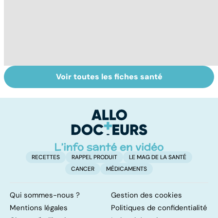
Voir toutes les fiches santé
HPV : tout savoir
Tout savoir sur le
Fa
sur les
cancer de la
do
papillomavirus
vessie
fa
RECETTES
RAPPEL PRODUIT
LE MAG DE LA SANTÉ
CANCER
MÉDICAMENTS
Qui sommes-nous ?
Gestion des cookies
Mentions légales
Politiques de confidentialité