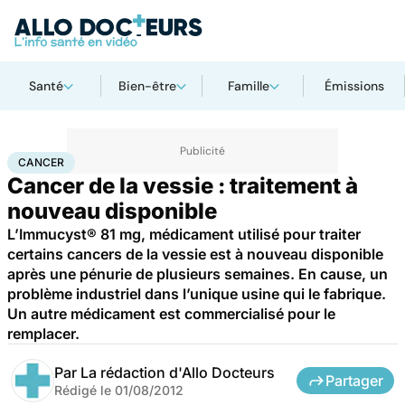
Santé
Bien-être
Famille
Émissions
Accueil
Santé
Maladies
Cancer
Cancer
CANCER
Cancer de la vessie : traitement à
nouveau disponible
L’Immucyst® 81 mg, médicament utilisé pour traiter
certains cancers de la vessie est à nouveau disponible
après une pénurie de plusieurs semaines. En cause, un
problème industriel dans l’unique usine qui le fabrique.
Un autre médicament est commercialisé pour le
remplacer.
Par
La rédaction d'Allo Docteurs
Partager
Rédigé le
01/08/2012