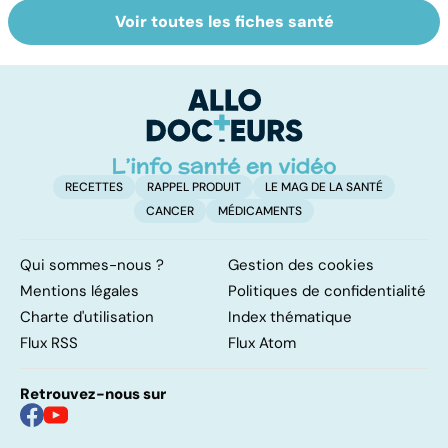
Voir toutes les fiches santé
HPV : tout savoir
Faire du sport à
D
sur les
domicile, c'est
le
papillomavirus
facile !
c
l
l
RECETTES
RAPPEL PRODUIT
LE MAG DE LA SANTÉ
CANCER
MÉDICAMENTS
Qui sommes-nous ?
Gestion des cookies
Mentions légales
Politiques de confidentialité
Charte d'utilisation
Index thématique
Flux RSS
Flux Atom
Retrouvez-nous sur