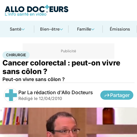
Santé
Bien-être
Famille
Émissions
Accueil
Santé
Maladies
Cancer
Chirurgie
CHIRURGIE
Cancer colorectal : peut-on vivre
sans côlon ?
Peut-on vivre sans côlon ?
Par
La rédaction d'Allo Docteurs
Partager
Rédigé le
12/04/2010