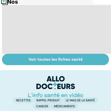
Nos fiches santé
Voir toutes les fiches santé
Tout savoir sur le
Mélanome : le
P
cancer de la
plus redouté des
l
vessie
cancers de la
d
peau
RECETTES
RAPPEL PRODUIT
LE MAG DE LA SANTÉ
CANCER
MÉDICAMENTS