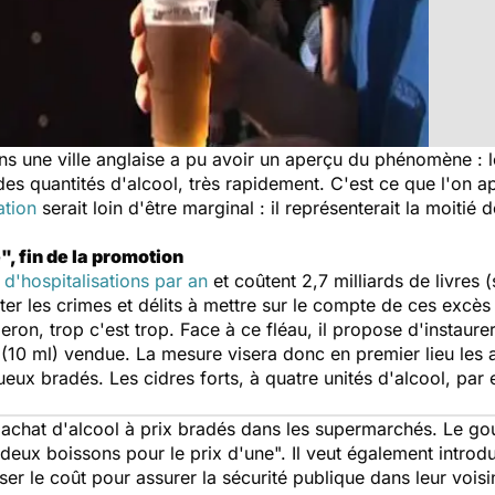
ans une ville anglaise a pu avoir un aperçu du phénomène : l
s quantités d'alcool, très rapidement. C'est ce que l'on ap
tion
serait loin d'être marginal : il représenterait la moiti
", fin de la promotion
n d'hospitalisations par an
et coûtent 2,7 milliards de livres (
er les crimes et délits à mettre sur le compte de ces excès
ron, trop c'est trop. Face à ce fléau, il propose d'instau
l (10 ml) vendue. La mesure visera donc en premier lieu le
ritueux bradés. Les cidres forts, à quatre unités d'alcool, pa
l'achat d'alcool à prix bradés dans les supermarchés. Le g
"deux boissons pour le prix d'une". Il veut également introd
r le coût pour assurer la sécurité publique dans leur voisi