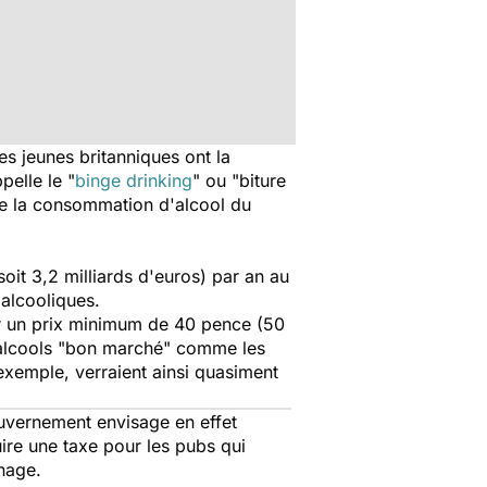
es jeunes britanniques ont la
pelle le "
binge drinking
" ou "biture
é de la consommation d'alcool du
soit 3,2 milliards d'euros) par an au
 alcooliques.
rer un prix minimum de 40 pence (50
s alcools "bon marché" comme les
r exemple, verraient ainsi quasiment
ouvernement envisage en effet
uire une taxe pour les pubs qui
nage.