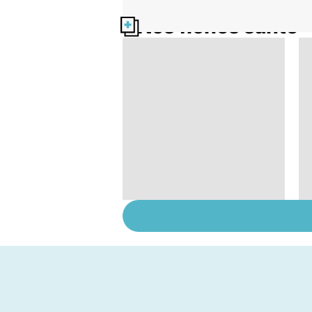
Nos fiches santé
Suicide : prévenir le
passage à l'acte