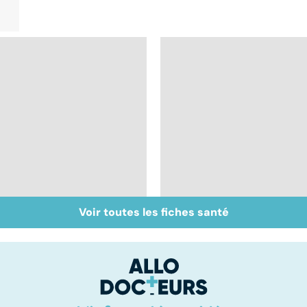
Voir toutes les fiches santé
Un rhume, ça se
Faire du sport à
soigne ?
domicile, c'est facile 