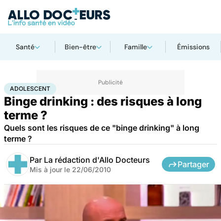
Santé
Bien-être
Famille
Émissions
Accueil
Santé
Maladies
Drogues et addictions
Adolescent
ADOLESCENT
Binge drinking : des risques à long
terme ?
Quels sont les risques de ce "binge drinking" à long
terme ?
Par
La rédaction d'Allo Docteurs
Partager
Mis à jour le
22/06/2010