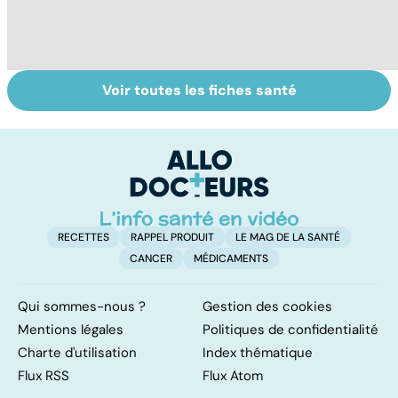
Voir toutes les fiches santé
Narcolepsie : des
Maladie de
To
crises de
Huntington : une
c
sommeil
affection
involontaires
neurologique
incurable
RECETTES
RAPPEL PRODUIT
LE MAG DE LA SANTÉ
CANCER
MÉDICAMENTS
Qui sommes-nous ?
Gestion des cookies
Mentions légales
Politiques de confidentialité
Charte d'utilisation
Index thématique
Flux RSS
Flux Atom