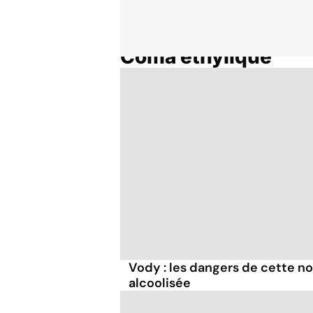
Coma éthylique
Accueil
Thématiques
Vody : les dangers de cette n
alcoolisée