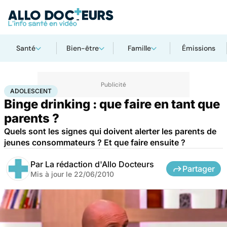
Santé
Bien-être
Famille
Émissions
Accueil
Santé
Maladies
Drogues et addictions
Adolescent
ADOLESCENT
Binge drinking : que faire en tant que
parents ?
Quels sont les signes qui doivent alerter les parents de
jeunes consommateurs ? Et que faire ensuite ?
Par
La rédaction d'Allo Docteurs
Partager
Mis à jour le
22/06/2010