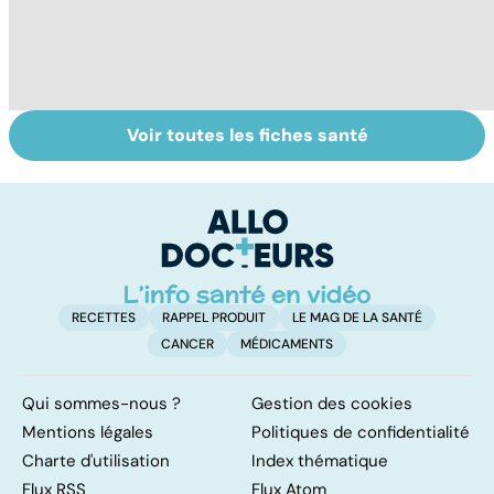
Voir toutes les fiches santé
Santé des
Automutilation :
A
jeunes : quel rôle
des ados en
pour l'école ?
souffrance
RECETTES
RAPPEL PRODUIT
LE MAG DE LA SANTÉ
CANCER
MÉDICAMENTS
Qui sommes-nous ?
Gestion des cookies
Mentions légales
Politiques de confidentialité
Charte d'utilisation
Index thématique
Flux RSS
Flux Atom