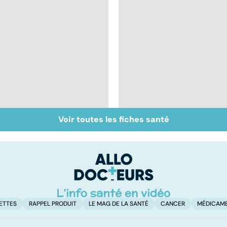
Voir toutes les fiches santé
Tout savoir sur le
Mélanome : le plus
cancer de la vessie
redouté des cancers
de la peau
ETTES
RAPPEL PRODUIT
LE MAG DE LA SANTÉ
CANCER
MÉDICAM