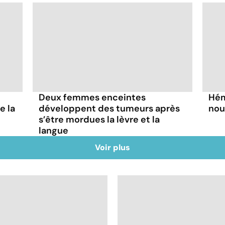
Deux femmes enceintes
Hém
e la
développent des tumeurs après
nou
s’être mordues la lèvre et la
langue
Voir plus