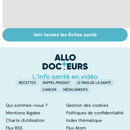
Voir toutes les fiches santé
Le magnésium,
Intestin irritable :
Al
un oligo-élément
le régime
pé
vital
FODMAP, une
solution ?
RECETTES
RAPPEL PRODUIT
LE MAG DE LA SANTÉ
CANCER
MÉDICAMENTS
Qui sommes-nous ?
Gestion des cookies
Mentions légales
Politiques de confidentialité
Charte d'utilisation
Index thématique
Flux RSS
Flux Atom