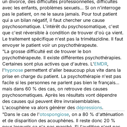
un divorce, des difficultés professionnelles, difficultés
avec les enfants, problèmes sexuels… Si on n'interroge
pas le patient, on ne le saura jamais. Pour tout patient
qui a un bilan négatif, il faut chercher une cause
psychosomatique. L'intérêt du psychosomatique, c'est
que c'est réversible à condition de trouver d'où ça vient.
Le traitement spécifique n'est pas la trimétazidine. Il faut
envoyer le patient voir un psychothérapeute.
"La grosse difficulté est de trouver le bon
psychothérapeute. Il existe différentes psychothérapies.
Certaines sont plus actives que d'autres. L'
EMDR
,
l'
hypnose
permettent d'aller beaucoup plus vite dans la
prise en charge du patient. La psychothérapie n'est pas
facile si les personnes ne parlent pas bien le français…
mais dans 60 % des cas, on retrouve des causes
psychosomatiques. Après les résultats vont dépendre
des causes qui peuvent être invraisemblables.
L'acouphène va alors générer des
dépressions
.
"Dans le cas de l'
otospongiose
, on a 80 % d'atténuation
et de disparition des acouphènes. Il reste donc 20 %
pour lesquels ça n'a pas marché. Si l'audition n'est pas