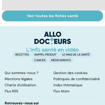
Voir toutes les fiches santé
HPV : tout savoir
Glandes
V
sur les
salivaires : les
se
papillomavirus
tumeurs de la
c
glande parotide
r
RECETTES
RAPPEL PRODUIT
LE MAG DE LA SANTÉ
CANCER
MÉDICAMENTS
Qui sommes-nous ?
Gestion des cookies
Mentions légales
Politiques de confidentialité
Charte d'utilisation
Index thématique
Flux RSS
Flux Atom
Retrouvez-nous sur