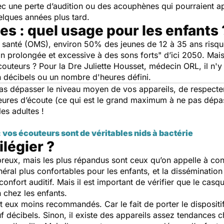
 avec une perte d’audition ou des acouphènes qui pourraient a
lques années plus tard.
s : quel usage pour les enfants 
a santé (OMS), environ 50% des jeunes de 12 à 35 ans risque
on prolongée et excessive à des sons forts
" d’ici 2050. Mai
uteurs ? Pour la Dre Juliette Housset, médecin ORL, il n'y
n décibels ou un nombre d'heures défini.
s dépasser le niveau moyen de vos appareils, de respecter
eures d’écoute (ce qui est le grand maximum à ne pas dépass
 les adultes !
 vos écouteurs sont de véritables nids à bactérie
légier ?
ux, mais les plus répandus sont ceux qu’on appelle à condu
néral plus confortables pour les enfants, et la dissémination
ur confort auditif. Mais il est important de vérifier que le c
n chez les enfants.
t eux moins recommandés. Car le fait de porter le dispositif 
f décibels. Sinon, il existe des appareils assez tendances c