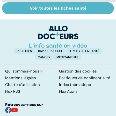
Voir toutes les fiches santé
Tout savoir sur le
Mélanome : le
P
cancer de la
plus redouté des
l
vessie
cancers de la
d
peau
RECETTES
RAPPEL PRODUIT
LE MAG DE LA SANTÉ
CANCER
MÉDICAMENTS
Qui sommes-nous ?
Gestion des cookies
Mentions légales
Politiques de confidentialité
Charte d'utilisation
Index thématique
Flux RSS
Flux Atom
Retrouvez-nous sur