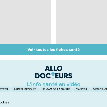
Voir toutes les fiches santé
Intestin irritable : le
Alimentation : le péri
régime FODMAP, une
jeûne ?
solution ?
ETTES
RAPPEL PRODUIT
LE MAG DE LA SANTÉ
CANCER
MÉDICAM
ookies