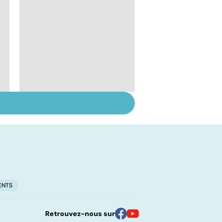
l
Qu'est-ce que l'index
glycémique ?
ENTS
Retrouvez-nous sur