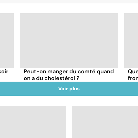
soir
Peut-on manger du comté quand
Que
on a du cholestérol ?
fro
Voir plus