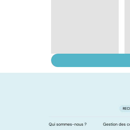
Le magnésium, un
oligo-élément vital
REC
Qui sommes-nous ?
Gestion des c