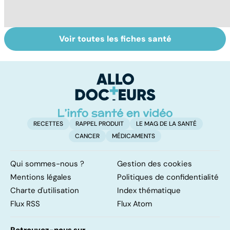
Voir toutes les fiches santé
Le magnésium,
Intestin irritable :
Al
un oligo-élément
le régime
pé
vital
FODMAP, une
solution ?
RECETTES
RAPPEL PRODUIT
LE MAG DE LA SANTÉ
CANCER
MÉDICAMENTS
Qui sommes-nous ?
Gestion des cookies
Mentions légales
Politiques de confidentialité
Charte d'utilisation
Index thématique
Flux RSS
Flux Atom