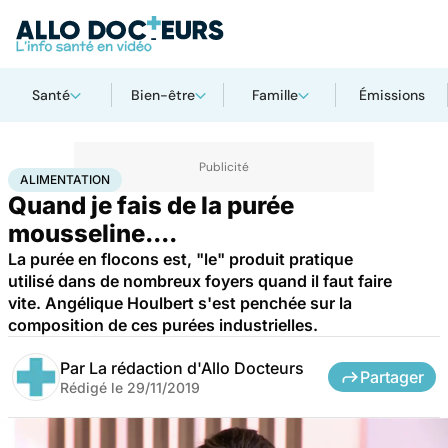
Santé
Bien-être
Famille
Émissions
Accueil
Bien-être
Nutrition
Alimentation
ALIMENTATION
Quand je fais de la purée
mousseline....
La purée en flocons est, "le" produit pratique
utilisé dans de nombreux foyers quand il faut faire
vite. Angélique Houlbert s'est penchée sur la
composition de ces purées industrielles.
Par
La rédaction d'Allo Docteurs
Partager
Rédigé le
29/11/2019