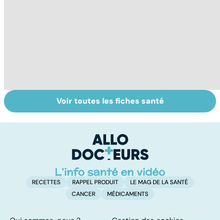
Voir toutes les fiches santé
Le magnésium,
Intestin irritable :
Al
un oligo-élément
le régime
pé
vital
FODMAP, une
solution ?
RECETTES
RAPPEL PRODUIT
LE MAG DE LA SANTÉ
CANCER
MÉDICAMENTS